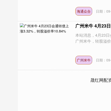
海通众合
日期：09-
广州米牛 4月23日
本站消息，4月23日会
广州米牛，转股溢价率1
上证指数
3900.35
深证成指
21.92
0.57%
广州米牛
日期：09-
晟红网配