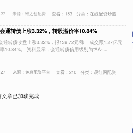
查看：
153
分类：
在线配资炒股
27
来源：维之创配资
会通转债上涨3.32%，转股溢价率10.84%
通转债收盘上涨3.32%，报138.72元/张，成交额1.27亿元
0.84%。 资料显示，会通转债信用级别为“AA-....
14110.12
沪深300
4651.
-34.08
-0.24%
查看：
210
分类：
晟红网配资
27
来源：免息配资平台
资文章已加载完成