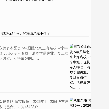
御龙优配 秋天的梅山湾藏不住了！
东兴资本配资 5年跟踪北京上海名校62个牛
娃，现状令人唏嘘：清华学霸失业、复旦女
孩碰壁、活得最好的……
众银策略 博实股份：2026年1月20日股东户
数（已合并）为46428户