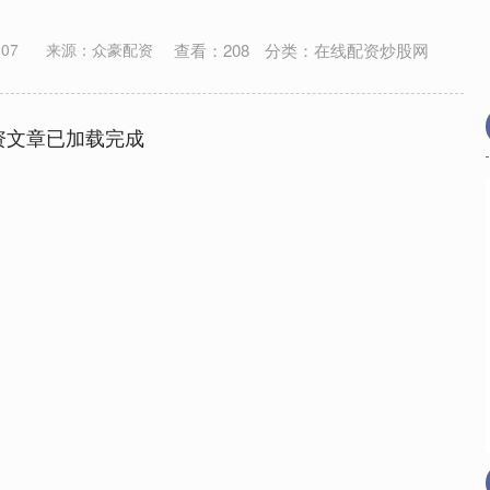
查看：
208
分类：
在线配资炒股网
07
来源：众豪配资
资文章已加载完成
深证成指
14295.08
49%
184.96
1.31%