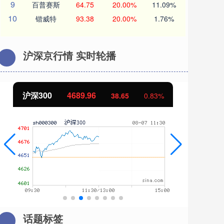
9
百普赛斯
64.75
20.00%
11.09%
10
锴威特
93.38
20.00%
1.76%
沪深京行情 实时轮播
沪深300
4689.96
北
38.65
0.83%
话题标签