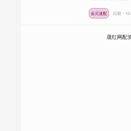
金元速配
日期：10-
晟红网配
上证指数
3919.51
20
1.27%
19.16
0.