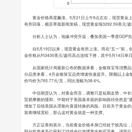
上证指数
3878.92
00
-0.35%
0.49
0.0
黄金价格再度飙涨。5月21日上午9点左右，现货黄金上破
有所回落，截至界面新闻发稿，现货黄金报3292.59美元/
分析人士认为，地缘冲突升温，叠加美国一季度GDP负
自5月19日以来，现货黄金有所上涨。而在“五一”前，
金价格从约3430美元/盎司高点连续下挫，其中5月14日单日
从国家统计局最新公布的数据来看，金银珠宝等消费品类仍
分品类来看，4月金银珠宝品类增速快速提升。限额以上金银珠宝
价均价为765.77元/克，同比涨幅为38.6%。
中信期货认为，对黄金而言，调整只是短期走势，中长线
贸易摩擦的缓和。中期对于美国基本面的影响路径依然是“
增加了后续美国从滞胀向衰退转换的风险。目前关于黄金的
策将继续宽松，那么这对黄金就是一种支撑。
方正证券则表示，当前黄金价格本身已经处于较高位，同
部分投资者高位获利了结或央行放缓黄金购买节奏，进而引