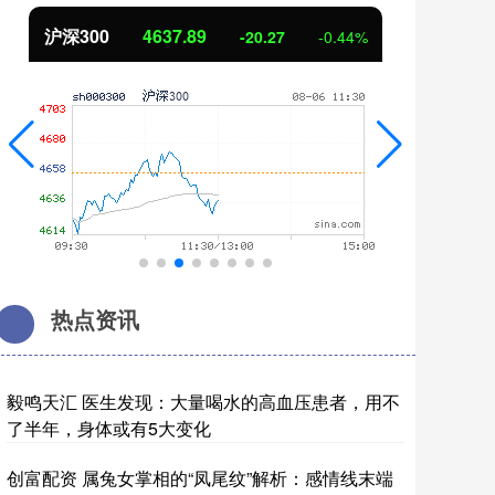
沪深300
4637.89
北
-20.27
-0.44%
热点资讯
毅鸣天汇 医生发现：大量喝水的高血压患者，用不
了半年，身体或有5大变化
创富配资 属兔女掌相的“凤尾纹”解析：感情线末端