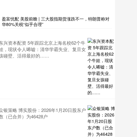
盈富忧配 美股前瞻 | 三大股指期货涨跌不一，特朗普称对
华80%关税“似乎合理”
东兴资本配资 5年跟踪北京上海名校62个牛
娃，现状令人唏嘘：清华学霸失业、复旦女
孩碰壁、活得最好的……
众银策略 博实股份：2026年1月20日股东户
数（已合并）为46428户