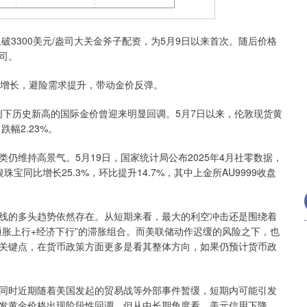
深证成指
14070.78
1%
-73.43
-0.52%
3300美元/盎司大关金斧子配资，为5月9日以来首次。随后价格
盎司。
增长，避险需求提升，带动金价反弹。
创下历史新高的国际金价曾迎来明显回调。5月7日以来，伦敦现货黄
跌幅2.23%。
维持高景气。5月19日，国家统计局公布2025年4月社零数据，
同比增长25.3%，环比提升14.7%，其中上金所AU9999收盘
的多头趋势依然存在。从短期来看，最大的利空冲击还是围绕着
通胀上行+经济下行”的滞胀组合。而美联储动作迟缓的风险之下，也
关键点，在货币政策方面更多是看其整体方向，如果仍预计货币政
时近期随着美国发起的贸易战等外部事件暂缓，短期内可能引发
发黄金价格出现阶段性回调。但从中长期角度看，美元信用下降、