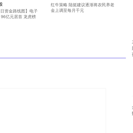
红牛策略 陆挺建议逐渐将农民养老
金上调至每月千元
1日资金路线图】电子
96亿元居首 龙虎榜