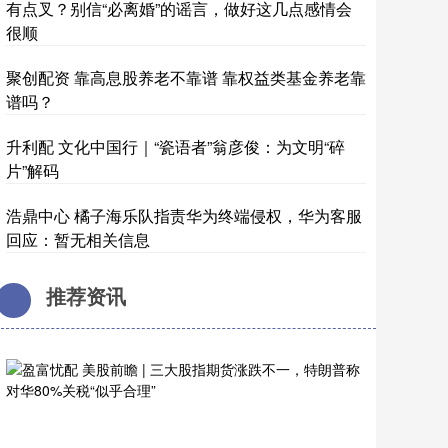
有点叉？别信“必离婚”的谣言，做好这几点感情会
很顺
聚创配资 靠高息股养老不靠谱 靠权益类基金养老靠
谱吗？
升利配 文化中国行｜“瓷语者”翁彦俊：为文明“碎
片”解码
浩鼎中心 橘子海乐队指责华为终端侵权，华为客服
回应：暂无相关信息
推荐资讯