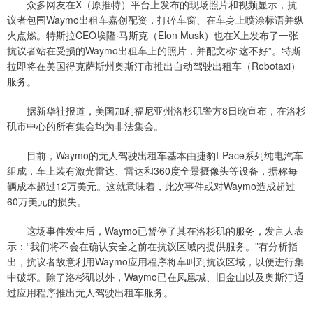
众多网友在X（原推特）平台上发布的现场照片和视频显示，抗
议者包围Waymo出租车嘉创配资，打碎车窗、在车身上喷涂标语并纵
火点燃。特斯拉CEO埃隆·马斯克（Elon Musk）也在X上发布了一张
抗议者站在受损的Waymo出租车上的照片，并配文称“这不好”。特斯
拉即将在美国得克萨斯州奥斯汀市推出自动驾驶出租车（Robotaxi）
服务。
据新华社报道，美国加利福尼亚州洛杉矶警方8日晚宣布，在洛杉
矶市中心的所有集会均为非法集会。
目前，Waymo的无人驾驶出租车基本由捷豹I-Pace系列纯电汽车
组成，车上装有激光雷达、雷达和360度全景摄像头等设备，据称每
辆成本超过12万美元。这就意味着，此次事件或对Waymo造成超过
60万美元的损失。
这场事件发生后，Waymo已暂停了其在洛杉矶的服务，发言人表
示：“我们将不会在确认安全之前在抗议区域内提供服务。”有分析指
出，抗议者故意利用Waymo应用程序将车叫到抗议区域，以便进行集
中破坏。除了洛杉矶以外，Waymo已在凤凰城、旧金山以及奥斯汀通
过应用程序推出无人驾驶出租车服务。