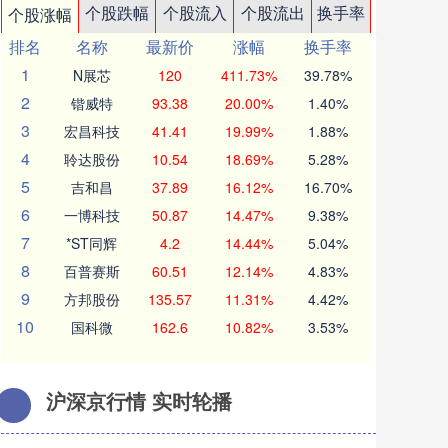
个股跌幅
个股流入
个股流出
换手率
个股涨幅
排名
名称
最新价
涨幅
换手率
1
N展芯
120
411.73%
39.78%
2
锴威特
93.38
20.00%
1.40%
3
宏昌科技
41.41
19.99%
1.88%
4
聆达股份
10.54
18.69%
5.28%
5
吉和昌
37.89
16.12%
16.70%
6
一博科技
50.87
14.47%
9.38%
7
*ST同辉
4.2
14.44%
5.04%
8
百普赛斯
60.51
12.14%
4.83%
9
方邦股份
135.57
11.31%
4.42%
10
国科微
162.6
10.82%
3.53%
沪深京行情 实时轮播