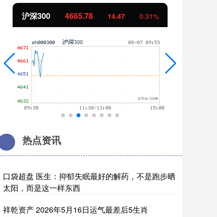
00
4665.78
北证50
111
14.47
0.31%
热点资讯
口袋超盘 医生：抑郁失眠最好的解药，不是跑步晒
太阳，而是这一样东西
祥乾资产 2026年5月16日运气最差后5生肖