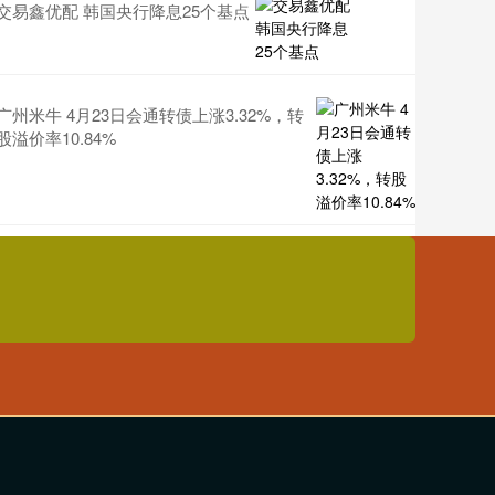
交易鑫优配 韩国央行降息25个基点
广州米牛 4月23日会通转债上涨3.32%，转
股溢价率10.84%