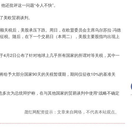
他还批评这一问题“令人不快”。
深证成指
14131.46
沪深3
21.33
0.15%
了美欧贸易谈判。
额关税后，美股承压下跌。周日，在欧盟委员会主席乌尔苏拉·冯德
始征税。随后，在下一个交易日（本周二），美股主要股指均出现上
4月2日公布了针对地球上几乎所有国家的所谓对等关税，其中一
予大部分国家90天的关税暂缓期，期间仅征收10%的基准关
多次为总统辩护称，在与其他国家的贸易谈判中使用“战略不确定
晟红网配资提示：文章来自网络，不代表本站观点。