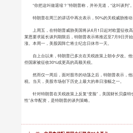
“你把这叫做退缩？”特朗普称，并补充道，“这叫谈判”。
上证指数
3896.56
%
-3.79
-0.10%
特朗普在周三的讲话中再次表示，50%的关税威胁推动
上周五，在特朗普威胁美国将从6月1日起对欧盟征收高
莱恩要求延长谈判期限后，特朗普表示将推迟至7月9日开
涨。本周一，美股因阵亡将士纪念日休市一天。
自上台以来，特朗普已多次在关税政策上朝令夕改。他于
些国家被征收30%或更高的高额关税。
然而仅一周后，面对股市的动荡之后，特朗普表示，他将给
税。当天，美股市场创下历史上最大的单日涨幅之一。
针对特朗普在关税政策上反复“变脸”，美国财长贝森特也
性”永华配资，是特朗普的谈判策略。