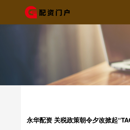
永华配资 关税政策朝令夕改掀起“T