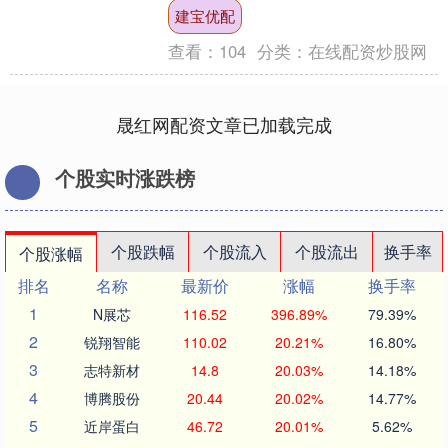
人利益；②她表示，大型科技公司长期以
建宝优配
来一直试图利用贸易谈....
查看：
104
分类：
在线配资炒股网
晟红网配资文章已加载完成
个股实时涨跌榜
个股跌幅
个股流入
个股流出
换手率
个股涨幅
排名
名称
最新价
涨幅
换手率
1
N展芯
116.52
396.89%
79.39%
2
锐翔智能
110.02
20.21%
16.80%
3
志特新材
14.8
20.03%
14.18%
4
博腾股份
20.44
20.02%
14.77%
5
近岸蛋白
46.72
20.01%
5.62%