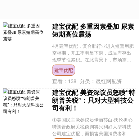
建宝优配 多重因素叠加 尿素
短期高位震荡
4月建宝优配，复合肥行业进入短暂用肥
空档期，开工率明显下滑，成品库存出
现季节性累积。在此背景下，市场需求
疲软，成交欠佳，尿素价格持续承压。
建宝优配
临近4月底，尿素及相关....
查看：
138
分类：
晟红网配资
建宝优配 美资深议员怒喷“特
朗普关税”：只对大型科技公
司有利！
①美国民主党参议员伊丽莎白·沃伦担心
特朗普政府关税谈判将只利好大型科技
公司建宝优配，而损害美国消费者和工