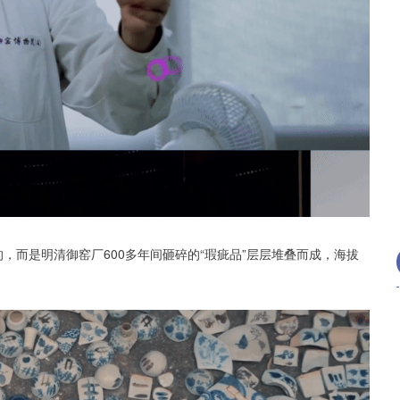
创业板指
3563.12
1%
47.56
1.35%
的，而是明清御窑厂600多年间砸碎的“瑕疵品”层层堆叠而成，海拔