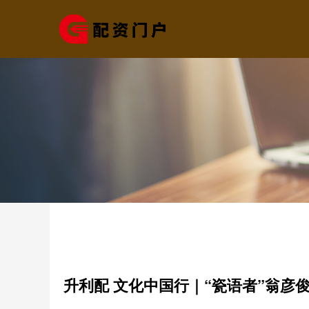
升利配 文化中国行｜“瓷语者”翁彦