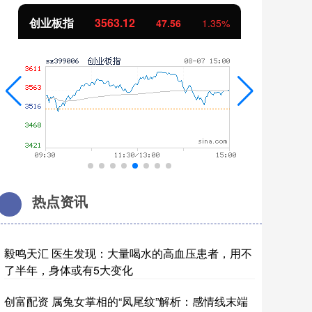
基金指数
7242.10
国
12.30
0.17%
热点资讯
毅鸣天汇 医生发现：大量喝水的高血压患者，用不
了半年，身体或有5大变化
创富配资 属兔女掌相的“凤尾纹”解析：感情线末端