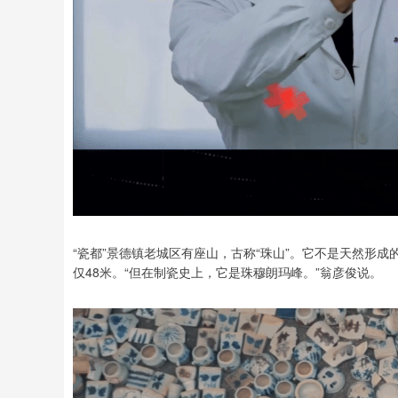
北证50
1134.24
13
0.93%
11.37
1.0
“瓷都”景德镇老城区有座山，古称“珠山”。它不是天然形成
仅48米。“但在制瓷史上，它是珠穆朗玛峰。”翁彦俊说。