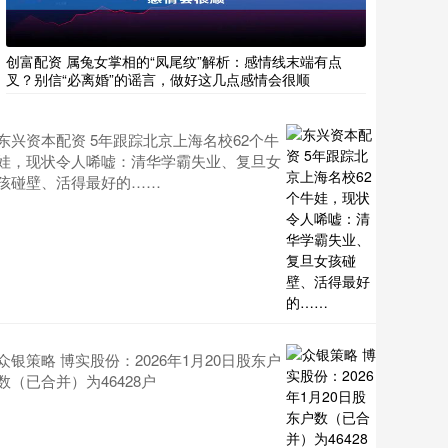
创富配资 属兔女掌相的“凤尾纹”解析：感情线末端有点
叉？别信“必离婚”的谣言，做好这几点感情会很顺
东兴资本配资 5年跟踪北京上海名校62个牛
娃，现状令人唏嘘：清华学霸失业、复旦女
孩碰壁、活得最好的……
众银策略 博实股份：2026年1月20日股东户
数（已合并）为46428户