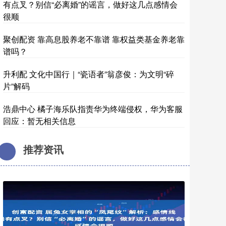
有点叉？别信“必离婚”的谣言，做好这几点感情会
很顺
聚创配资 靠高息股养老不靠谱 靠权益类基金养老靠
谱吗？
升利配 文化中国行｜“瓷语者”翁彦俊：为文明“碎
片”解码
浩鼎中心 橘子海乐队指责华为终端侵权，华为客服
回应：暂无相关信息
推荐资讯