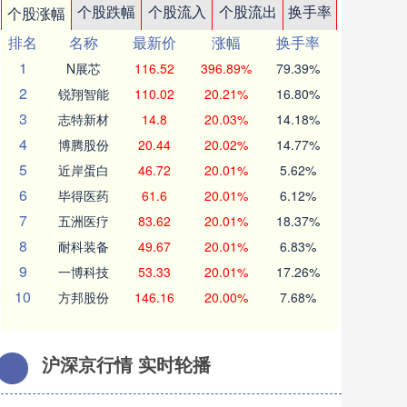
个股跌幅
个股流入
个股流出
换手率
个股涨幅
排名
名称
最新价
涨幅
换手率
1
N展芯
116.52
396.89%
79.39%
2
锐翔智能
110.02
20.21%
16.80%
3
志特新材
14.8
20.03%
14.18%
4
博腾股份
20.44
20.02%
14.77%
5
近岸蛋白
46.72
20.01%
5.62%
6
毕得医药
61.6
20.01%
6.12%
7
五洲医疗
83.62
20.01%
18.37%
8
耐科装备
49.67
20.01%
6.83%
9
一博科技
53.33
20.01%
17.26%
10
方邦股份
146.16
20.00%
7.68%
沪深京行情 实时轮播