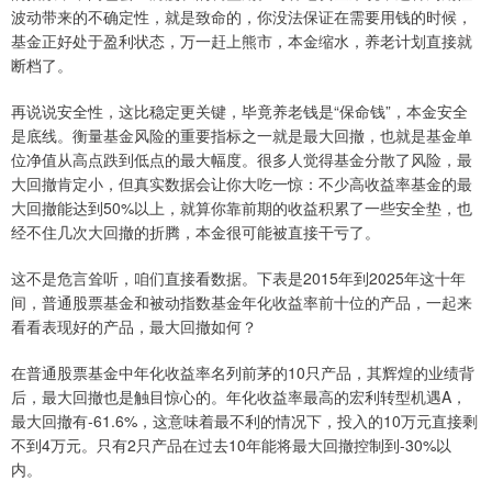
波动带来的不确定性，就是致命的，你没法保证在需要用钱的时候，
基金正好处于盈利状态，万一赶上熊市，本金缩水，养老计划直接就
断档了。
再说说安全性，这比稳定更关键，毕竟养老钱是“保命钱”，本金安全
是底线。衡量基金风险的重要指标之一就是最大回撤，也就是基金单
位净值从高点跌到低点的最大幅度。很多人觉得基金分散了风险，最
大回撤肯定小，但真实数据会让你大吃一惊：不少高收益率基金的最
大回撤能达到50%以上，就算你靠前期的收益积累了一些安全垫，也
经不住几次大回撤的折腾，本金很可能被直接干亏了。
这不是危言耸听，咱们直接看数据。下表是2015年到2025年这十年
间，普通股票基金和被动指数基金年化收益率前十位的产品，一起来
看看表现好的产品，最大回撤如何？
在普通股票基金中年化收益率名列前茅的10只产品，其辉煌的业绩背
后，最大回撤也是触目惊心的。年化收益率最高的宏利转型机遇A，
最大回撤有-61.6%，这意味着最不利的情况下，投入的10万元直接剩
不到4万元。只有2只产品在过去10年能将最大回撤控制到-30%以
内。